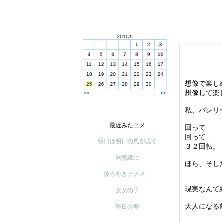
2011/9
1
2
3
4
5
6
7
8
9
10
11
12
13
14
15
16
17
18
19
20
21
22
23
24
想像で楽し
25
26
27
28
29
30
想像して楽
<<
>>
私、バレリ
最近みたユメ
回って
回って
明日は明日の風が吹く
３２回転。
無意識に
ほら、そし
後ろ向きナナメ。
現実なんて
女女の子
大人になる
昨日の夢