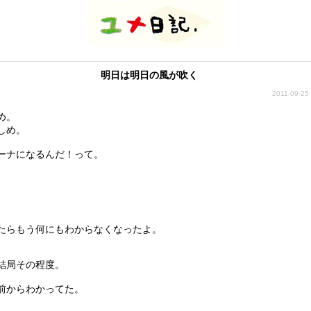
明日は明日の風が吹く
2011-09-25
め。
しめ。
ーナになるんだ！って。
たらもう何にもわからなくなったよ。
結局その程度。
前からわかってた。