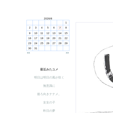
2026/8
1
2
3
4
5
6
8
7
9
10
11
12
13
14
15
16
17
18
19
20
21
22
23
24
25
26
27
28
29
30
31
<<
>>
最近みたユメ
明日は明日の風が吹く
無意識に
後ろ向きナナメ。
女女の子
昨日の夢